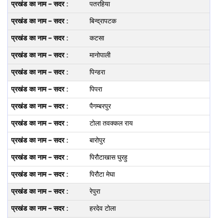
पतरहिया
बिन्‍द्रापटक
कटसा
मानोपाली
पिन्‍डरा
पिपरा
पैगम्‍बरपुर
टोला तवक्‍कल राय
बारोपुर
पिरौटाखास घुरहु
पिरौटा मेघा
रेपुरा
हरदेव टोला