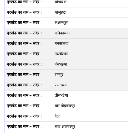
योगाचक
खजुहटा
लक्ष्‍मणपुर
मनिकाचक
मनसाचक
मथचेलवा
पंचभईया
रामपुर
समनचक
तीनभईया
यार मोहम्‍मदपुर
बेला
चक अकबरपुर