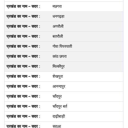
मछगरा
धनगढ़हा
अगरौली
बतरौली
गोवा पिपरपाती
कांठ छपरा
मिल्‍कीपुर
शेखपुरा
आनन्‍दपुर
चॉंदपुर
चॉंदपुर बर्त
दाढ़ीबाड़ी
सतुआ