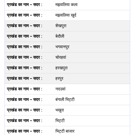
मझवलिया कला
मझवलिया खुर्द
शेखपुरा
बेदौली
भगवानपुर
चोरहवां
हरखपुरा
हरपुर
नदउवां
बंगाली भिट्टी
भखुरा
भिट्टी
भिट्टी बाजार