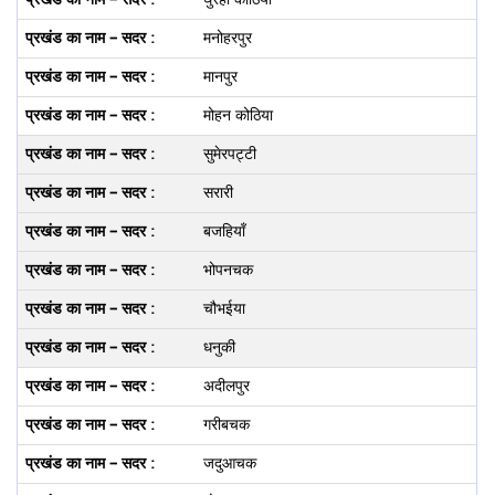
मनोहरपुर
मानपुर
मोहन कोठिया
सुमेरपट्टी
सरारी
बजहियॉं
भोपनचक
चौभईया
धनुकी
अदीलपुर
गरीबचक
जदुआचक