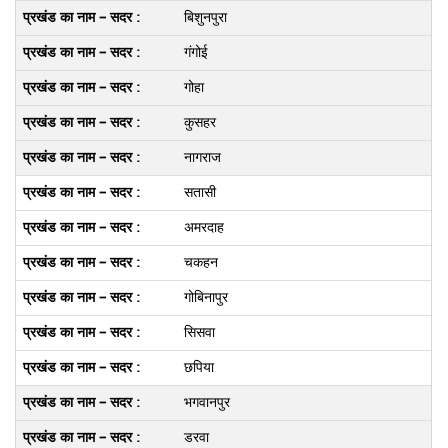
बिशुनपुरा
गंगोई
गोहा
कुसहर
नागराज
सतासी
अमरदाह
चकहन
गोबिनापुर
सिसवा
छपिया
भगवानपुर
डरवा