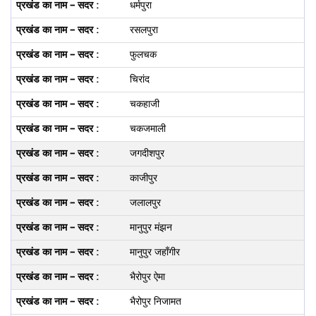
धर्मपुरा
रसलपुरा
फुलचक
चिरांद
चकहाजी
चकजमाली
जगदीशपुर
काजीपुर
जलालपुर
मानुपुर मंझन
मानुपुर जहाँगीर
भैरोपुर ऐमा
भैरोपुर निजामत