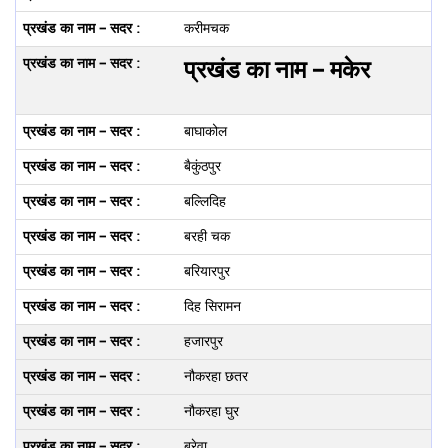
करीमचक
प्रखंड का नाम – मकेर
बाघाकोल
बैकुंठपुर
बल्लिदिह
बरही चक
बरियारपुर
दिह सिरामन
हजारपुर
नौकरहा छतर
नौकरहा घुर
बरेवा