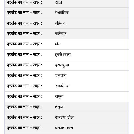
साढा
मेथवलिया
दहियावा
सलेमपुर
मौना
हुस्से छपरा
हसनपुरवा
चनचौरा
रामकोलवा
जमुना
तेनुआ
राजइया टोला
धनपत छपरा