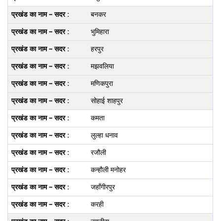
बनकर
भुमिहारा
हरपुर
मझवलिया
मणिकपुरा
सोहाई शाहपुर
कमता
लुल्‍हा धनाव
रजौली
कन्‍हौली मनोहर
जहॉंगीरपुर
करही