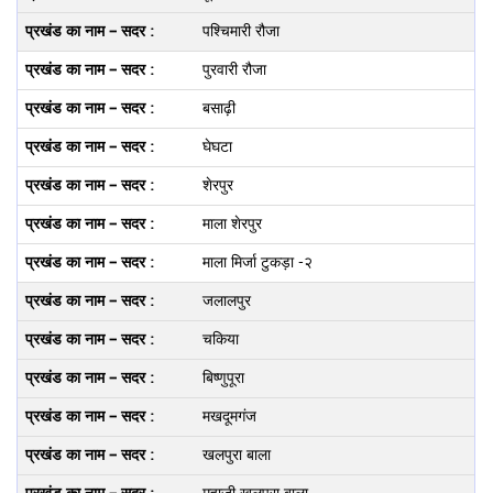
पश्चिमारी रौजा
पुरवारी रौजा
बसाढ़ी
घेघटा
शेरपुर
माला शेरपुर
माला मिर्जा टुकड़ा -२
जलालपुर
चकिया
बिष्णुपूरा
मखदूमगंज
खलपुरा बाला