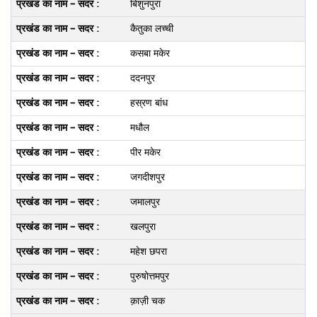
बिशुनपुरा
कैतुका लच्ची
कसबा मकेर
ददनपुर
हस्रण बांध
मधौल
पीर मकेर
जगदीशपुर
जमालपुर
खलपुरा
महेश छपरा
पुरुषोत्तमपुर
क़ाज़ी चक