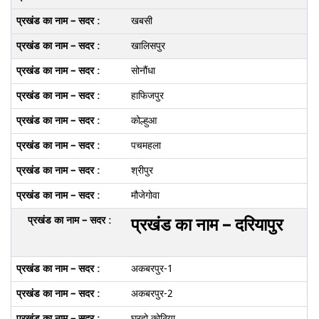
खबसी
खालिसपुर
सोनौंधा
हाफिजपुर
कोल्हुआ
पचमहला
श्रीपुर
मौजेगोवा
प्रखंड का नाम – दरियापुर
अकबरपुर-1
अकबरपुर-2
घुरहो कोठिया