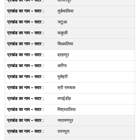
वाजितपुर
तुर्कवालिया
जटुआ
फकुली
सिधवलिया
ब्रहम्पुर
करिंगा
मुसेहरी
श्री रामचक
मगाईडीह
मिश्रवालिया
नारायणपुर
रतनपुरा