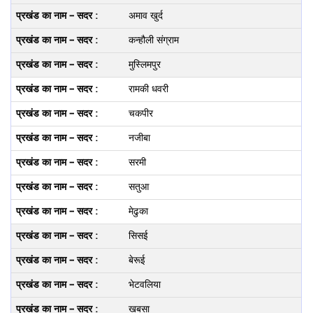
अमाव खुर्द
कन्‍हौली संग्राम
मुस्लिमपुर
रामकी धवरी
चकपीर
नजीबा
सरमी
सतुआ
मेढुका
सिसई
बेरूई
भेटवलिया
खबसा