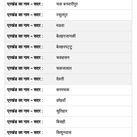
चक बनवारीपुर
रसूलपुर
मडवा
बेलहरजानकी
बेलहरपट्टु
चकहसन
चकजलाल
देवती
करमचक
कोहवॉं
सुतिहार
बिसही
किशुनदास