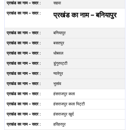
सहवा
प्रखंड का नाम – बनियापुर
बनियापुर
बसतपुर
धोबवल
डुंगुरपट्टी
प्‍यारेपुर
भुसांव
हंसराजपुर कला
हंसराजपुर कला भिट्टी
हंसराजपुर खुर्द
हरिहरपुर