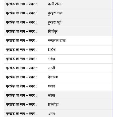
हरदी टोला
हुरहरा कला
हुरहरा खुर्द
मिर्जापुर
नन्‍दलाल टोला
पिठौरी
सरेया
उस्‍ती
देवलखा
धनाव
सरेया
शिल्‍हौड़ी
अमाव