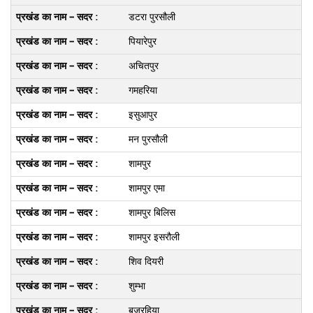
डटरा पुरसौली
पियारेपुर
अचितपुर
गमहरिया
इसुआपुर
मन पुरसौली
शामपुर
शामपुर एमा
शामपुर बिलिस
शामपुर इसरौली
शिव दियरी
शुम्‍भा
बजरहिया