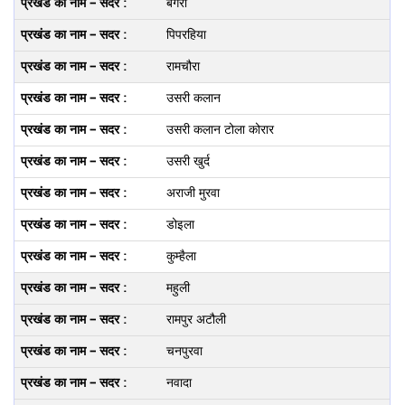
बंगरा
पिपरहिया
रामचौरा
उसरी कलान
उसरी कलान टोला कोरार
उसरी खुर्द
अराजी मुरवा
डोइला
कुम्‍हैला
महुली
रामपुर अटौली
चनपुरवा
नवादा