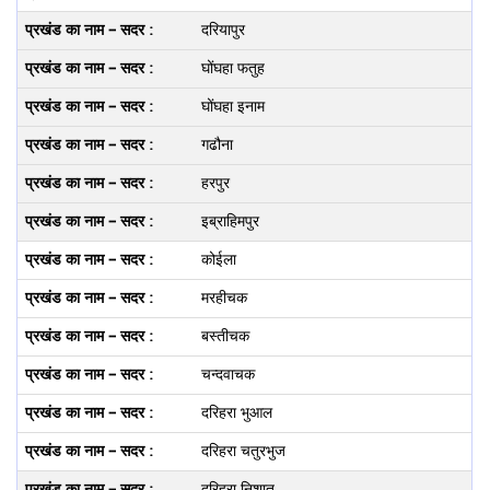
दरियापुर
घोंघहा फतुह
घोंघहा इनाम
गढौना
हरपुर
इब्राहिमपुर
कोईला
मरहीचक
बस्‍तीचक
चन्‍दवाचक
दरिहरा भुआल
दरिहरा चतुरभुज
दरिहरा निशात