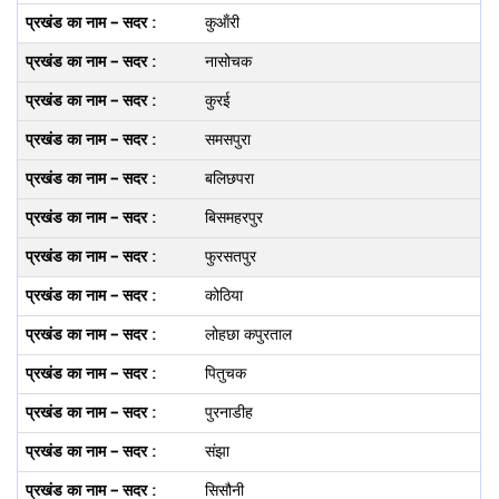
कुऑंरी
नासोचक
कुरई
समसपुरा
बलिछपरा
बिसमहरपुर
फुरसतपुर
कोठिया
लोहछा कपुरताल
पितुचक
पुरनाडीह
संझा
सिसौनी