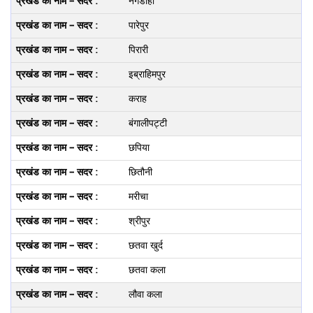
नगडीहा
पारेपुर
पिरारी
इब्राहिमपुर
कराह
बंगालीपट्टी
छपिया
छितौनी
मरीचा
श्रीपुर
छतवा खुर्द
छतवा कला
लौवा कला