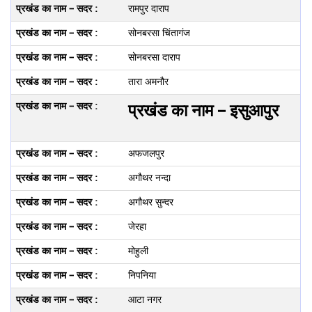
रामपुर दाराप
सोनबरसा चिंतागंज
सोनबरसा दाराप
तारा अमनौर
प्रखंड का नाम – इसुआपुर
अफजलपुर
अगौथर नन्‍दा
अगौथर सुन्‍दर
जेरहा
मोहुली
निपनिया
आटा नगर